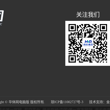
关注我们
right © 华体网电脑版 版权所有.
琼ICP备11002727号-3
技术支持：
金
开云唯一官网
|
星空平台
|
开云在线(中国)唯一官方网站
|
开云电