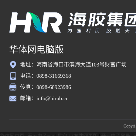
华体网电脑版
地址：海南省海口市滨海大道103号财富广场
电话：0898-31669368
传真：0898-68923986
邮箱：info@hirub.cn
Copy
华体网首页
|
开云电子app
|
星空·官方端网页版
|
开云电子登录
|