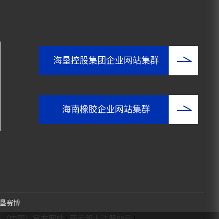
海垦控股集团企业网站集群
海南橡胶企业网站集群
垦赛博
竞（中国）官方网站
|
开云新人注册88元
|