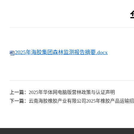
2025年海胶集团森林监测报告摘要.docx
上一篇：
2025年华体网电脑版营林政策与认证声明
下一篇：
云南海胶橡胶产业有限公司2025年橡胶产品运输