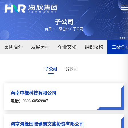
子公司
首页
>
二级企业
>
子公司
集团简介
发展历程
企业文化
组织架构
二级企
子公司
分公司
海南中橡科技有限公司
电话：
0898-68569907
海南海橡国际健康文旅投资有限公司