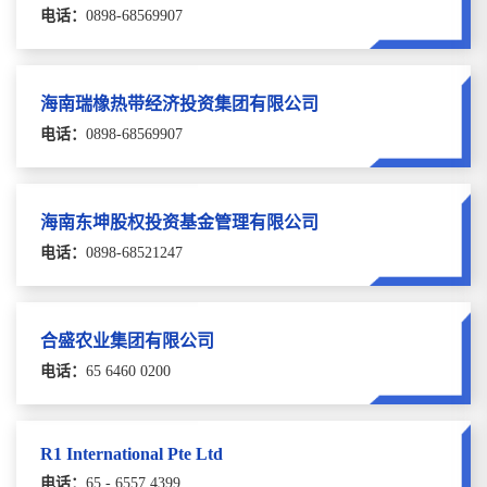
电话：
0898-68569907
海南瑞橡热带经济投资集团有限公司
电话：
0898-68569907
海南东坤股权投资基金管理有限公司
电话：
0898-68521247
合盛农业集团有限公司
电话：
65 6460 0200
R1 International Pte Ltd
电话：
65 - 6557 4399