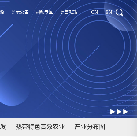
CN
EN
源
公示公告
视频专区
建言献策
发
热带特色高效农业
产业分布图