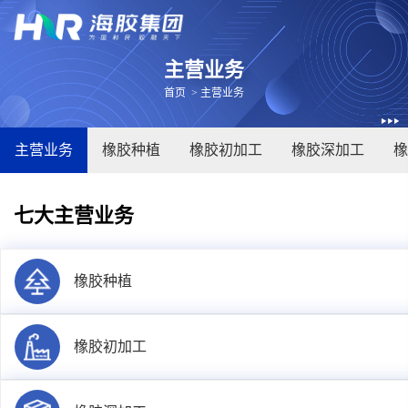
主营业务
首页
>
主营业务
主营业务
橡胶种植
橡胶初加工
橡胶深加工
橡
七大主营业务
橡胶种植
橡胶初加工